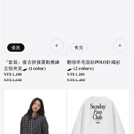
優惠
優惠
售完
『套裝』復古拼接運動教練
翻領羊毛混紡POLO針織衫
立領夾克🛹-(1 color)
🛹-(2 colors)
Sale
NT$ 1,480
Sale
NT$ 1,180
price
Regular
NT$ 1,680
price
Regular
NT$ 1,480
price
price