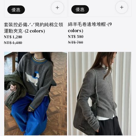
優惠
優惠
綿羊毛卷邊堆堆帽-(9
套裝控必備.ᐟ.ᐟ簡約純棉立領
colors)
運動夾克-(2 colors)
Sale
NT$ 580
Sale
NT$ 1,280
price
Regular
NT$ 780
price
Regular
NT$ 1,480
price
price