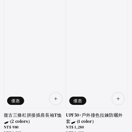
優惠
優惠
復古三條杠拼接插肩長袖T恤
UPF50+戶外撞色拉鍊防曬外
🛹-(2 colors)
套🛹-(1 color)
Sale
NT$ 980
Sale
NT$ 1,280