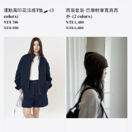
運動風印花涼感T恤🛹-(3
西裝套裝-巴黎輕奢寬肩西
colors)
外-(2 colors)
Sale
NT$ 780
Sale
NT$ 1,480
price
Regular
NT$ 980
price
Regular
NT$ 1,880
price
price