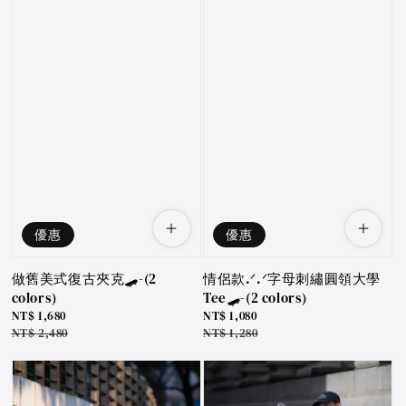
優惠
優惠
做舊美式復古夾克🛹-(2
情侶款.ᐟ.ᐟ字母刺繡圓領大學
colors)
Tee🛹-(2 colors)
Sale
NT$ 1,680
Sale
NT$ 1,080
price
Regular
NT$ 2,480
price
Regular
NT$ 1,280
price
price