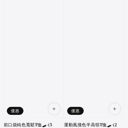
優惠
優惠
前口袋純色寬鬆T恤🛹-(5
運動風撞色半高領T恤🛹-(2