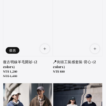
優惠
復古明線羊毛開衫-(2
🪁街頭工裝感套裝-背心-(2
colors)
colors)
Sale
NT$ 1,280
Regular
NT$ 880
price
Regular
NT$ 1,480
price
price