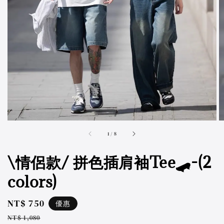
accessibility.of
1
/
8
\情侶款/ 拼色插肩袖Tee🛹-(2
colors)
Sale
NT$ 750
優惠
price
Regular
NT$ 1,080