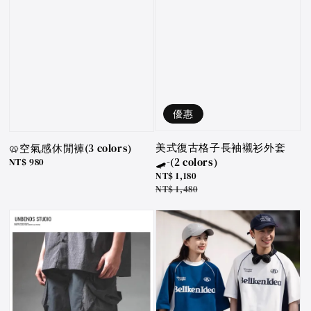
優惠
美式復古格子長袖襯衫外套
🥨空氣感休閒褲(3 colors)
🛹-(2 colors)
Regular
NT$ 980
price
Sale
NT$ 1,180
price
Regular
NT$ 1,480
price