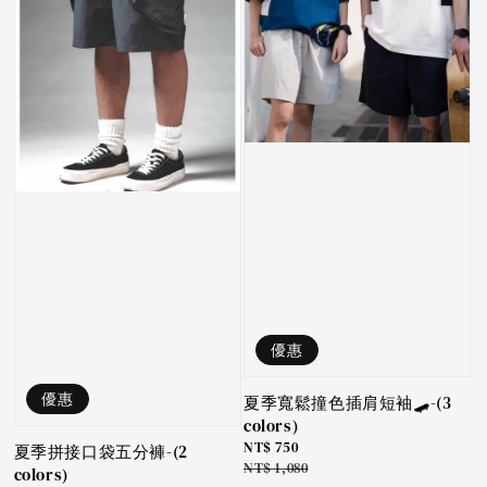
優惠
優惠
夏季寬鬆撞色插肩短袖🛹-(3
colors)
Sale
NT$ 750
夏季拼接口袋五分褲-(2
price
Regular
NT$ 1,080
colors)