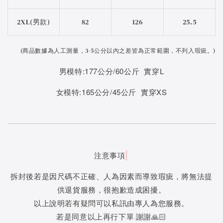
2XL(男款)
82
126
25.5
(
商品數據為人工測量，3-5公分以內之差皆為正常範圍，不列入瑕疵。)
男模特:177公分/60公斤 實穿L
女模特:165公分/45公斤 實穿XS
注意事項
拆封後若是因尺碼不正確、人為因素而導致瑕疵，將無法提
供退貨服務，很抱歉造成困擾。
以上說明若有疑問可以私訊由專人為您服務。
若是同意以上再行下單 謝謝🙏🏻