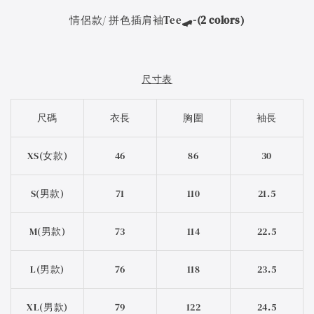
情侶款/ 拼色插肩袖Tee
🛹
-(2 colors)
尺寸表
尺碼
衣長
胸圍
袖長
XS(女款)
46
86
30
S(男款)
71
110
21.5
M(男款)
73
114
22.5
L(男款)
76
118
23.5
XL(男款)
79
122
24.5