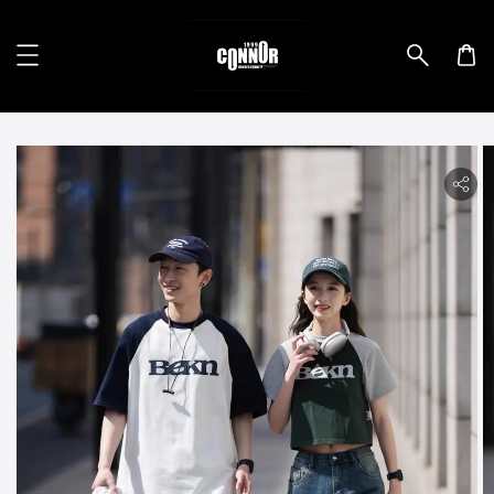
lity.skip_to_product_info