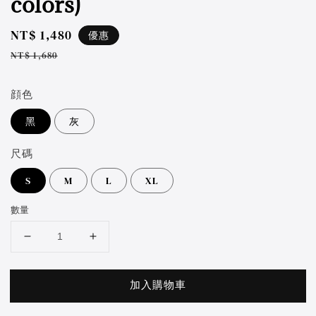
colors)
Sale
NT$ 1,480
優惠
price
Regular
NT$ 1,680
price
顔色
黑
灰
尺碼
S
M
L
XL
數量
加入購物車