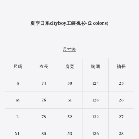
夏季日系cityboy工装襯衫-(2 colors)
尺寸表
尺碼
衣長
肩寬
胸圍
袖長
S
74
50
124
25
M
76
51
128
26
L
78
52
132
27
XL
80
53
136
28