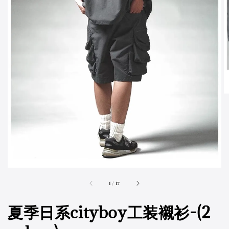
accessibility.of
1
/
17
夏季日系cityboy工装襯衫-(2