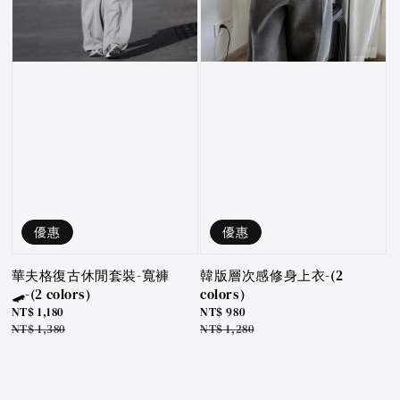
優惠
優惠
華夫格復古休閒套裝-寬褲
韓版層次感修身上衣-(2
🛹-(2 colors)
colors)
Sale
NT$ 1,180
Sale
NT$ 980
price
Regular
NT$ 1,380
price
Regular
NT$ 1,280
price
price