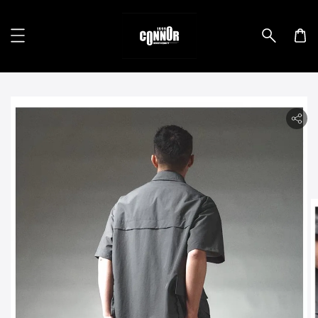
lity.skip_to_product_info