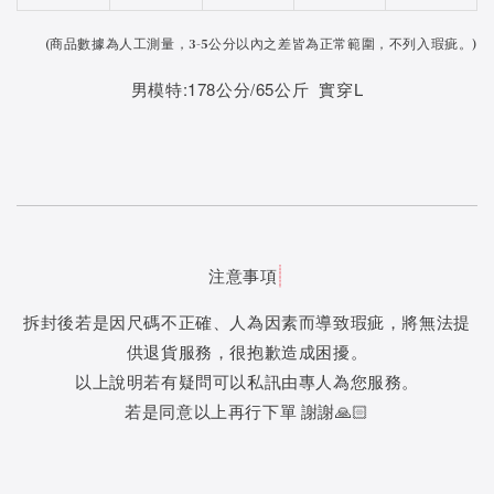
(
商品數據為人工測量，3-5公分以內之差皆為正常範圍，不列入瑕疵。)
男模特:178公分/65公斤 實穿L
注意事項
拆封後若是因尺碼不正確、人為因素而導致瑕疵，將無法提
供退貨服務，很抱歉造成困擾。
以上說明若有疑問可以私訊由專人為您服務。
若是同意以上再行下單 謝謝🙏🏻