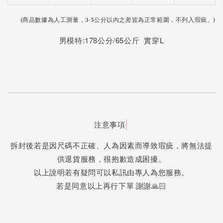
(
商品數據為人工測量，3-5公分以內之差皆為正常範圍，不列入瑕疵。)
男模特:178公分/65公斤 實穿L
注意事項
拆封後若是因尺碼不正確、人為因素而導致瑕疵，將無法提
供退貨服務，很抱歉造成困擾。
以上說明若有疑問可以私訊由專人為您服務。
若是同意以上再行下單 謝謝🙏🏻