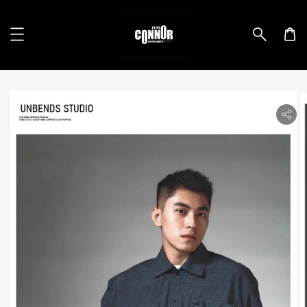
lity.skip_to_product_info