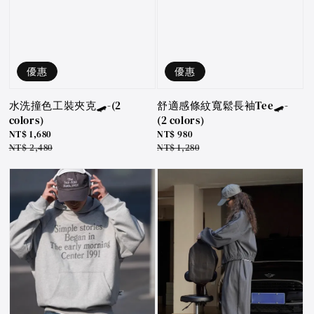
優惠
優惠
水洗撞色工裝夾克🛹-(2
舒適感條紋寬鬆長袖Tee🛹-
colors)
(2 colors)
Sale
NT$ 1,680
Sale
NT$ 980
price
Regular
NT$ 2,480
price
Regular
NT$ 1,280
price
price