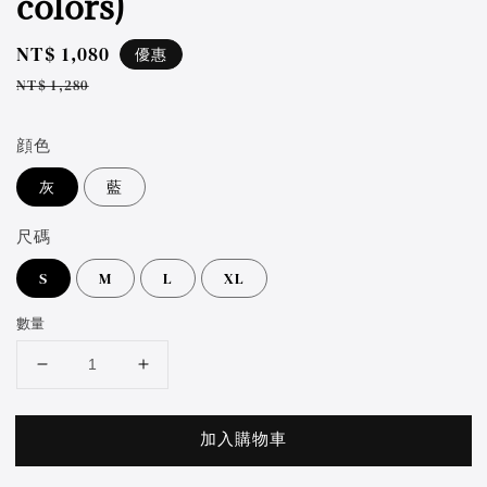
colors)
Sale
NT$ 1,080
優惠
price
Regular
NT$ 1,280
price
顔色
灰
藍
尺碼
S
M
L
XL
數量
加入購物車