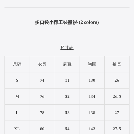
多口袋小標工裝襯衫-(2 colors)
尺寸表
尺碼
衣長
肩寬
胸圍
袖長
S
74
51
130
26
M
76
52
134
26.5
L
78
53
138
27
XL
80
54
142
27.5