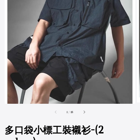
accessibility.of
1
/
18
多口袋小標工裝襯衫-(2