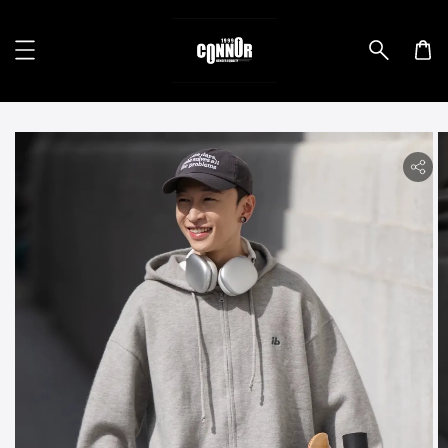
lity.skip_to_product_info