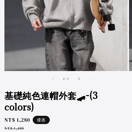
accessibility.of
1
/
7
基礎純色連帽外套🛹-(3
colors)
Sale
NT$ 1,280
優惠
price
Regular
NT$ 1,480