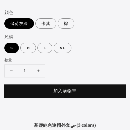
price
顔色
薄荷灰綠
卡其
棕
尺碼
S
M
L
XL
數量
加入購物車
基礎純色連帽外套🛹
-(3 colors)