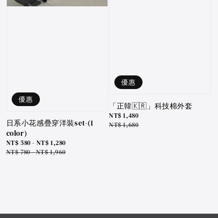
優惠
優惠
「正韓🇰🇷」科技棉外套
Sale
NT$ 1,480
日系小花感疊穿洋裝set-(1
price
Regular
NT$ 1,680
color)
price
Sale
NT$ 580
-
NT$ 1,280
price
Regular
NT$ 780
-
NT$ 1,960
price