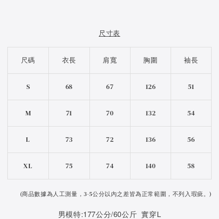
尺寸表
尺碼
衣長
肩寬
胸圍
袖長
S
68
67
126
51
M
71
70
132
54
L
73
72
136
56
XL
75
74
140
58
(
商品數據為人工測量，3-5公分以內之差皆為正常範圍，不列入瑕疵。)
男模特:177公分/60公斤 實穿L