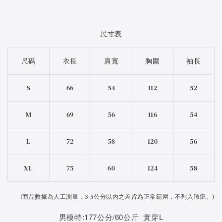
尺寸表
尺碼
衣長
肩寬
胸圍
袖長
S
66
54
112
52
M
69
56
116
54
L
72
58
120
56
XL
75
60
124
58
(
商品數據為人工測量，3-5公分以內之差皆為正常範圍，不列入瑕疵。)
男模特:177公分/60公斤 實穿L