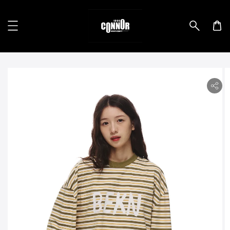
lity.skip_to_product_info