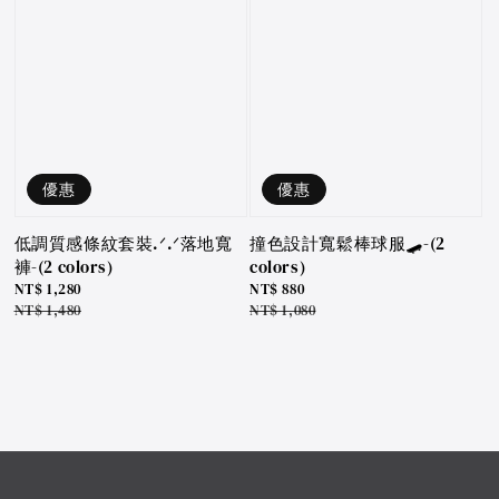
優惠
優惠
低調質感條紋套裝.ᐟ.ᐟ落地寬
撞色設計寬鬆棒球服🛹-(2
褲-(2 colors)
colors)
Sale
NT$ 1,280
Sale
NT$ 880
price
Regular
NT$ 1,480
price
Regular
NT$ 1,080
price
price