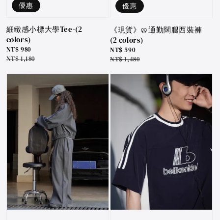
優惠
優惠
細緻感小標大學Tee-(2
《現貨》🥨通勤闊腿西裝褲
colors)
(2 colors)
Sale
NT$ 980
Sale
NT$ 590
price
Regular
NT$ 1,180
price
Regular
NT$ 1,480
price
price