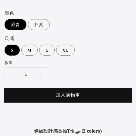
price
顔色
藏青
芥黃
尺碼
S
M
L
XL
數量
加入購物車
條紋設計感長袖T恤🛹-(2 colors)