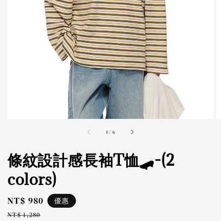
accessibility.of
1
/
6
條紋設計感長袖T恤🛹-(2
colors)
Sale
NT$ 980
優惠
price
Regular
NT$ 1,280