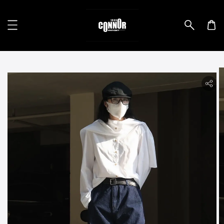
lity.skip_to_product_info