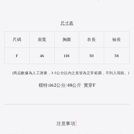
尺寸表
尺碼
肩寬
胸圍
衣長
袖長
F
46
118
50
58
(
商品數據為人工測量，3-5公分以內之差皆為正常範圍，不列入瑕疵。)
模特:162公分/48公斤 實穿F
注意事項