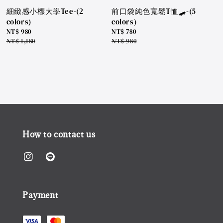
細緻感小標大學Tee-(2
前口袋純色寬鬆T恤🛹-(5
colors)
colors)
Sale
NT$ 980
Sale
NT$ 780
price
Regular
NT$ 1,180
price
Regular
NT$ 980
price
price
How to contact us
Payment