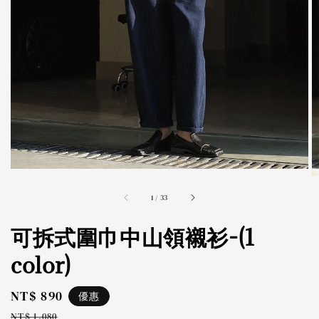
accessibility.of
1
/
33
可拆式圍巾中山領襯衫-(1
color)
Sale
NT$ 890
優惠
price
Regular
NT$ 1,080