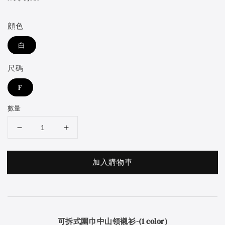
price
顔色
白
尺碼
F
數量
加入購物車
可拆式圍巾中山領襯衫-(1 color)