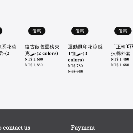
優惠
優惠
優惠
韓系花苞
復古做舊重磅夾
運動風印花涼感
「正韓🇰
-(2
克🛹-(2 colors)
T恤🛹-(3
技棉外套
colors)
Sale
NT$ 1,680
Sale
NT$ 1,480
price
Regular
NT$ 1,880
price
Regular
NT$ 1,680
Sale
NT$ 780
price
price
price
Regular
NT$ 980
price
 contact us
Payment