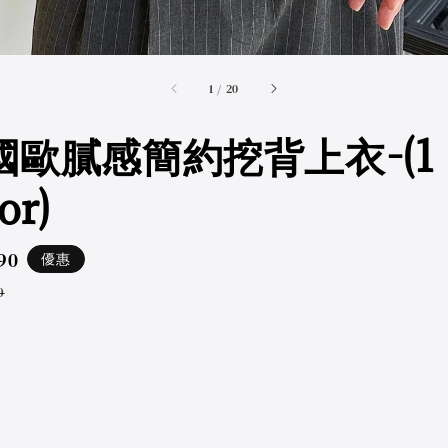
accessibility.of
1
/
20
國歐膩感簡約挖背上衣-(1
or)
90
優惠
ar
0