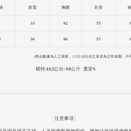
碼
肩寬
胸圍
衣長
S
35
82
55
M
36
86
57
(
商品數據為人工測量，3-5公分以內之差皆為正常範圍，不
模特:162公分/48公斤 實穿S
注意事項
若是因尺碼不正確、人為因素而導致瑕疵，將無法提供退貨服