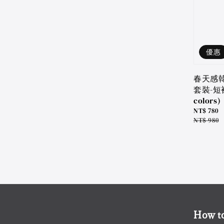
優惠
春天感
套裝-短裙
colors)
Sale
NT$ 780
price
Regular
NT$ 980
price
How to