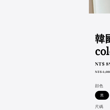
韓
col
Sale
NT$ 8
price
Regul
NT$ 1,08
price
顔色
黑
尺碼