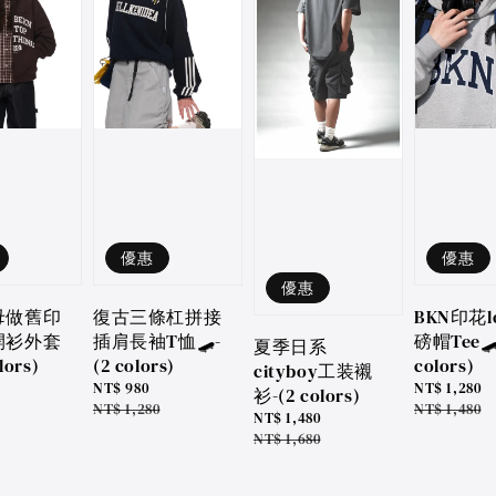
優惠
優惠
優惠
母做舊印
復古三條杠拼接
BKN印花l
開衫外套
插肩長袖T恤🛹-
磅帽Tee🛹
夏季日系
lors)
(2 colors)
colors)
cityboy工装襯
Sale
NT$ 980
Sale
NT$ 1,280
衫-(2 colors)
price
Regular
NT$ 1,280
price
Regular
NT$ 1,480
Sale
NT$ 1,480
price
price
price
Regular
NT$ 1,680
price