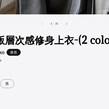
accessibility.of
1
/
35
層次感修身上衣-(2 color
80
優惠
ar
0
黑