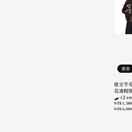
優惠
復古字
花連帽
🛹-(2 co
Sale
NT$ 1,380
price
Regular
NT$ 1,580
price