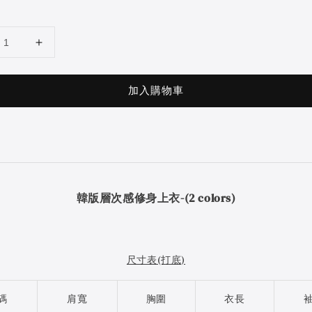
加入購物車
韓版層次感修身上衣-(2 colors)
尺寸表(打底)
碼
肩寬
胸圍
衣長