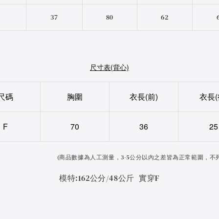
F
37
80
62
尺寸表(背心)
尺碼
胸圍
衣長(前)
衣長(
F
70
36
25
(
商品數據為人工測量，3-5公分以內之差皆為正常範圍，不
模特:162公分/48公斤 實穿F