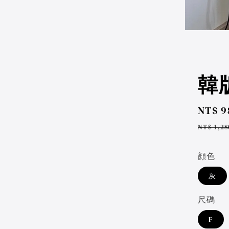
韓版
Sale
NT$ 9
price
Regul
NT$ 1,28
price
顔色
灰
尺碼
F