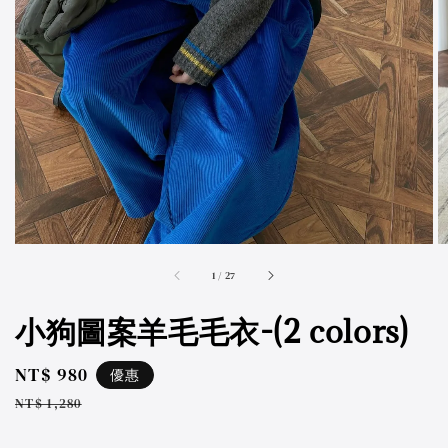
accessibility.of
1
/
27
小狗圖案羊毛毛衣-(2 colors)
Sale
NT$ 980
優惠
price
Regular
NT$ 1,280
price