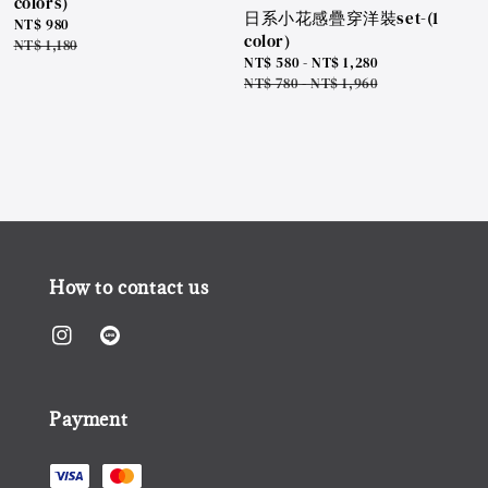
colors)
日系小花感疊穿洋裝set-(1
Sale
NT$ 980
color)
price
Regular
NT$ 1,180
Sale
NT$ 580
-
NT$ 1,280
price
price
Regular
NT$ 780
-
NT$ 1,960
price
How to contact us
Payment