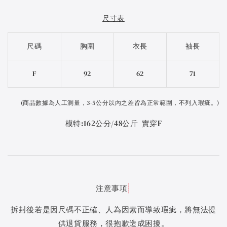
尺寸表
尺碼
胸圍
衣長
袖長
F
92
62
71
(
商品數據為人工測量，3-5公分以內之差皆為正常範圍，不列入瑕疵。)
模特:162公分/48公斤 實穿F
注意事項
拆封後若是因尺碼不正確、人為因素而導致瑕疵，將無法提
供退貨服務，很抱歉造成困擾。