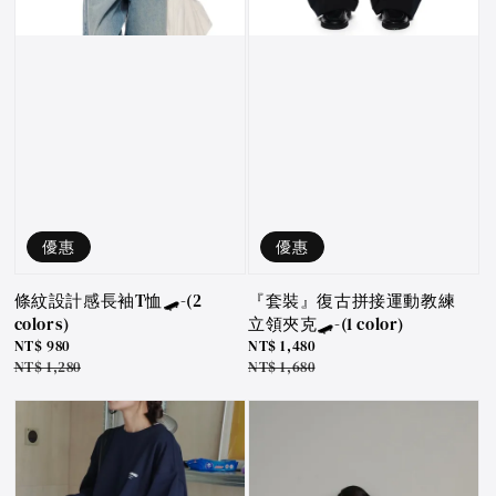
優惠
優惠
條紋設計感長袖T恤🛹-(2
『套裝』復古拼接運動教練
colors)
立領夾克🛹-(1 color)
Sale
NT$ 980
Sale
NT$ 1,480
price
Regular
NT$ 1,280
price
Regular
NT$ 1,680
price
price