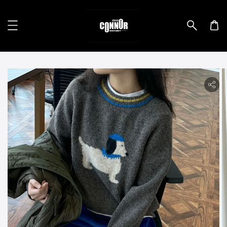
lity.skip_to_product_info