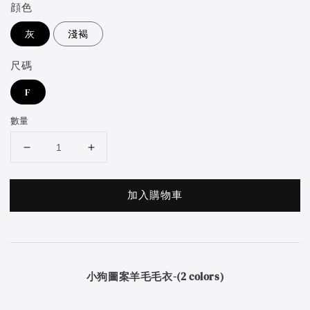
顔色
灰
淺褐
尺碼
F
數量
加入購物車
小狗圖案羊毛毛衣-(2 colors)