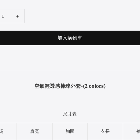
加入購物車
空氣輕透感棒球外套-(2 colors)
尺寸表
碼
肩寬
胸圍
衣長