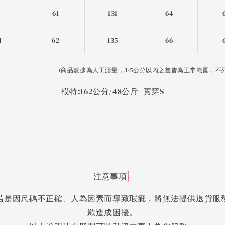
S
61
131
64
M
62
135
66
(
商品數據為人工測量，3-5公分以內之差皆為正常範圍，不
模特:162公分/48公斤 實穿S
注意事項
若是因尺碼不正確、人為因素而導致瑕疵，將無法提供退貨服
歉造成困擾。