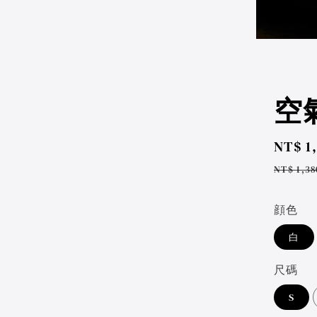
空氣
Sale
NT$ 1
price
Regul
NT$ 1,38
price
顔色
白
尺碼
S