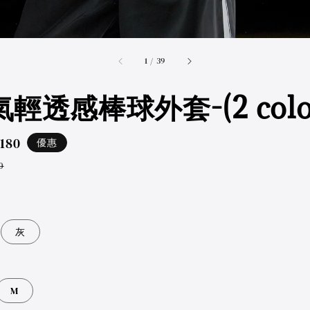
accessibility.of
1
/
39
輕透感棒球外套-(2 color
,180
優惠
ar
0
灰
M