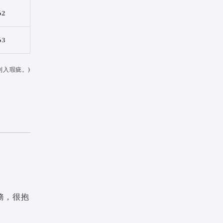
62
63
列入瑕疵。)
務，很抱