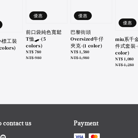
優惠
優惠
優惠
巴黎街頭
前口袋純色寬鬆
Oversized牛仔
T恤🛹-(5
miu系千
小標工裝
夾克-(1 color)
colors)
件式套裝-(
olors)
color)
Sale
NT$ 1,580
Sale
NT$ 780
price
Regular
NT$ 1,980
price
Regular
NT$ 980
Sale
NT$ 1,080
price
price
price
Regular
NT$ 1,280
price
 contact us
Payment