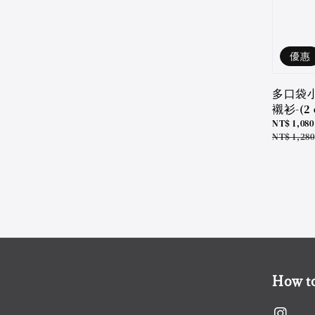
優惠
多口袋
襯衫-(2 c
Sale
NT$ 1,080
price
Regular
NT$ 1,280
price
How to