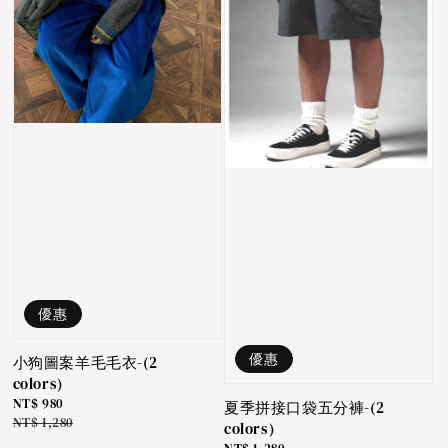
優惠
優惠
小狗圖案羊毛毛衣-(2
colors)
Sale
NT$ 980
夏季拼接口袋五分褲-(2
price
Regular
NT$ 1,280
colors)
price