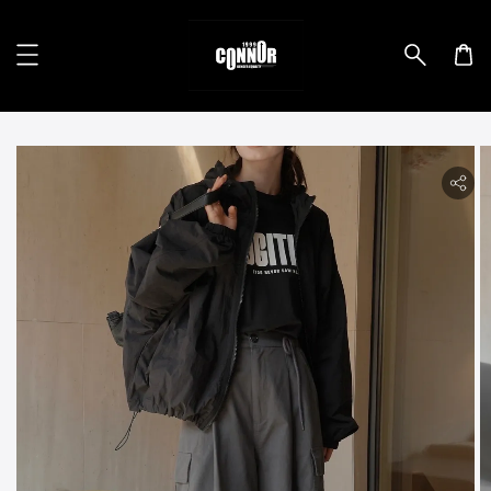
lity.skip_to_product_info