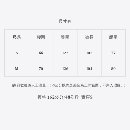
尺寸表
尺碼
腰圍
臀圍
褲長
腿圍
S
66
122
103
77
M
70
126
104
80
(
商品數據為人工測量，3-5公分以內之差皆為正常範圍，不列入瑕疵。)
模特:162公分/48公斤 實穿S