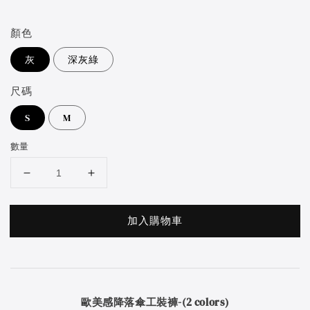
price
顏色
灰
深灰綠
尺碼
S
M
數量
加入購物車
歐美感降落傘工裝褲-(2 colors)