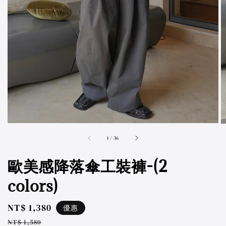
accessibility.of
1
/
36
歐美感降落傘工裝褲-(2
colors)
Sale
NT$ 1,380
優惠
price
Regular
NT$ 1,580