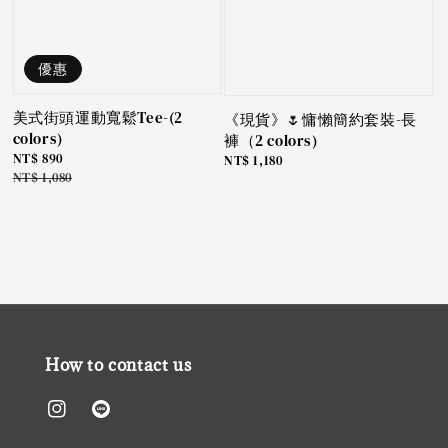
優惠
美式街頭運動寬鬆Tee-(2
《現貨》🌷慵懶簡約套裝-長
colors)
褲（2 colors)
Sale
NT$ 890
Regular
NT$ 1,180
price
Regular
NT$ 1,080
price
price
How to contact us