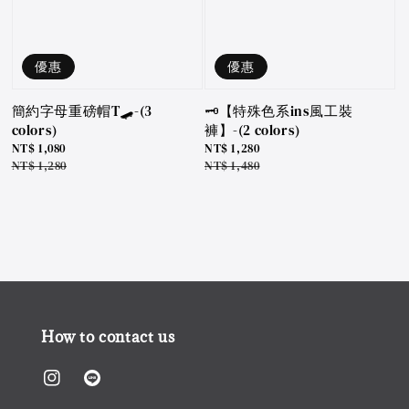
優惠
優惠
簡約字母重磅帽T🛹-(3
🗝️【特殊色系ins風工裝
colors)
褲】-(2 colors)
Sale
NT$ 1,080
Sale
NT$ 1,280
price
Regular
NT$ 1,280
price
Regular
NT$ 1,480
price
price
How to contact us