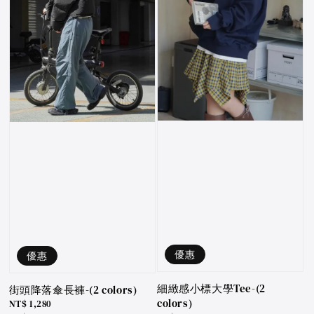
優惠
優惠
細緻感小標大學Tee-(2
街頭降落傘長褲-(2 colors)
colors)
Sale
NT$ 1,280