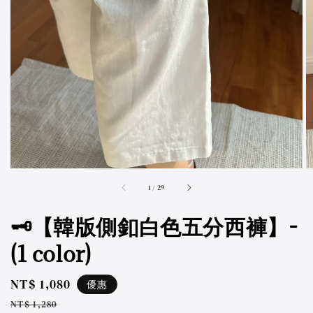
accessibility.of
1
/
29
🗝️【韓版側釦白色五分西褲】-
(1 color)
Sale
NT$ 1,080
優惠
price
Regular
NT$ 1,280