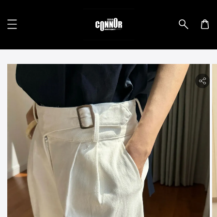
lity.skip_to_product_info