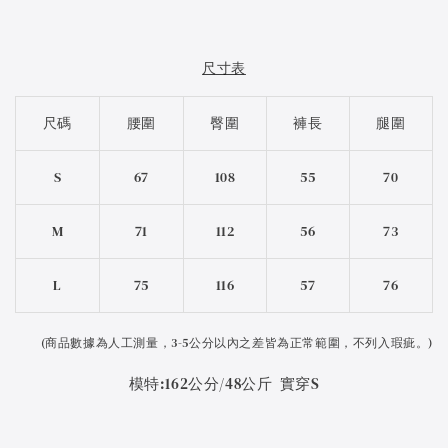
尺寸表
尺碼
腰圍
臀圍
褲長
腿圍
S
67
108
55
70
M
71
112
56
73
L
75
116
57
76
(
商品數據為人工測量，3-5公分以內之差皆為正常範圍，不列入瑕疵。)
模特:162公分/48公斤 實穿S