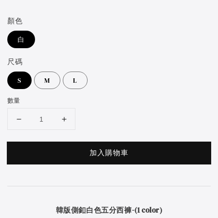
price
顏色
白
尺碼
S
M
L
數量
加入購物車
韓版側釦白色五分西褲-(1 color)