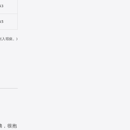
83
85
列入瑕疵。)
務，很抱