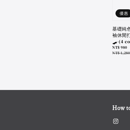
優惠
基礎純
袖休閒
🛹-(4 co
Sale
NT$ 980
price
Regular
NT$ 1,280
price
How to