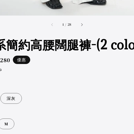
accessibility.of
1
/
28
簡約高腰闊腿褲-(2 color
,280
優惠
ar
0
深灰
M