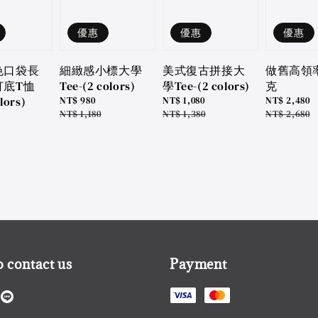
優惠
優惠
優惠
色口袋長
細緻感小標大學
美式復古拼接大
做舊高領
打底T恤
Tee-(2 colors)
學Tee-(2 colors)
克
lors)
Sale
NT$ 980
Sale
NT$ 1,080
Sale
NT$ 2,480
price
Regular
NT$ 1,180
price
Regular
NT$ 1,380
price
Regular
NT$ 2,680
price
price
price
 contact us
Payment