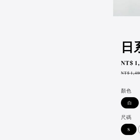
日系
Sale
NT$ 1
price
Regul
NT$ 1,48
price
顏色
白
尺碼
S