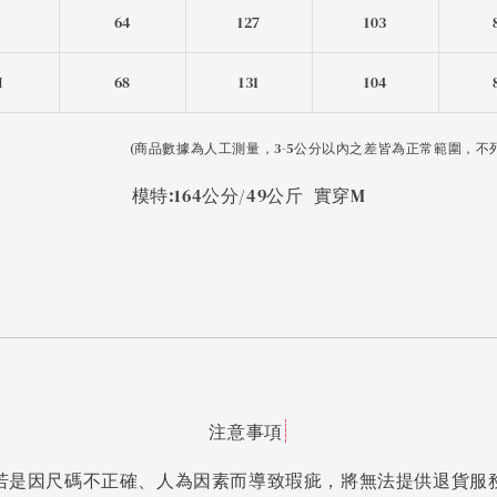
S
64
127
103
M
68
131
104
(
商品數據為人工測量，3-5公分以內之差皆為正常範圍，不
模特:164公分/49公斤 實穿M
注意事項
若是因尺碼不正確、人為因素而導致瑕疵，將無法提供退貨服