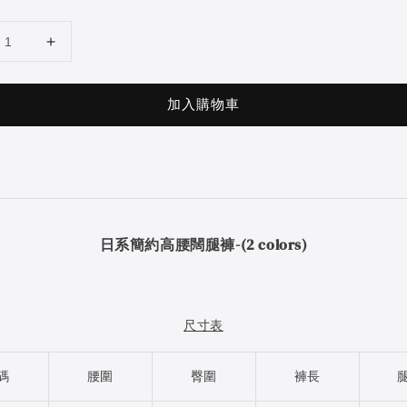
加入購物車
日系簡約高腰闊腿褲-(2 colors)
尺寸表
碼
腰圍
臀圍
褲長